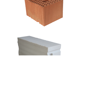
CARATTERISTICHE
Piano di lavoro scorrevole
Altezza di taglio 50/65 cm
Squadra graduale per tagli diagonali