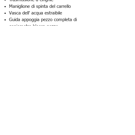
Maniglione di spinta del carrello
Vasca dell' acqua estraibile
Guida appoggia pezzo completa di
goniometro blocca pezzo
Protezione termica
Interruzione di minima tensione con
pulsante rosso di emergenza
Ganci per sollevamento con gru
2 Ruote anteriori sterzanti con freno
Disco diamantato incluso