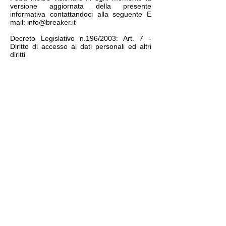
versione aggiornata della presente
informativa contattandoci alla seguente E
mail:
info@breaker.it
Decreto Legislativo n.196/2003: Art. 7 -
Diritto di accesso ai dati personali ed altri
diritti
1. L'interessato ha diritto di ottenere la
conferma dell'esistenza o meno di dati
personali che lo riguardano, anche se non
ancora registrati, e la loro comunicazione in
forma intelligibile.
2. L'interessato ha diritto di ottenere
l'indicazione:
a) dell'origine dei dati personali;
b) delle finalità e modalità del trattamento;
c) della logica applicata in caso di
trattamento effettuato con l'ausilio di
strumenti elettronici;
d) degli estremi identificativi del titolare, dei
responsabili e del rappresentante designato
ai sensi dell'articolo 5, comma 2;
e) dei soggetti o delle categorie di soggetti
ai quali i dati personali possono essere
comunicati o che possono venirne a
conoscenza in qualità di rappresentante
designato nel territorio dello Stato, di